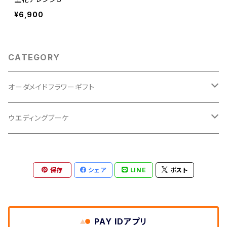
¥6,900
CATEGORY
オーダメイドフラワーギフト
生花アレンジ
ウエディングブーケ
プリザーブドフラワー
生花
保存
シェア
LINE
ポスト
ブートニア
プリザーブドフラワー
PAY IDアプリ